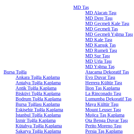
MD Taş
MD Alaçatı Taşı
MD Dere Taşı
MD Geçmeli Kale Taşı
MD Geçmeli Taş
MD Geçmeli Yığma Taşı
MD Kale Taşı
MD Karışık Taş
MD Rumeli Taşı
MD Sur Taşı
MD Urla Taşı
MD Yığma Taş
Bursa Tuğla
Atacama Dekoratif Taş
Ankara Tuğla Kaplama
Evo Duvar Taşı
Antalya Tuğla Kaplama
Herrera Kültür Taşı
Antik Tuğla Kaplama
İlion Taş Kaplama
Bisküvi Tuğla Kaplama
La Rinconado Taşı
Bodrum Tuğla Kaplama
Lumumba Dekoratif Taş
Bursa Tuğlası Kaplama
Maya Kültür Taşı
Eskişehir Tuğla Kaplama
Mount Leuser Taşı
İstanbul Tuğla Kaplama
Mujica Taş Kaplama
İzmir Tuğla Kaplama
Ota Benga Duvar Taşı
Kütahya Tuğla Kaplama
Perito Moreno Taşı
Sakarya Tuğla Kaplama
Persia Taş Kaplama