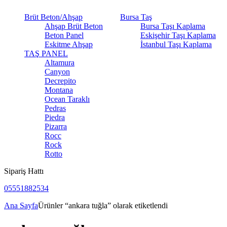
Brüt Beton/Ahşap
Bursa Taş
Ahşap Brüt Beton
Bursa Taşı Kaplama
Beton Panel
Eskişehir Taşı Kaplama
Eskitme Ahşap
İstanbul Taşı Kaplama
TAŞ PANEL
Altamura
Canyon
Decrepito
Montana
Ocean Taraklı
Pedras
Piedra
Pizarra
Rocc
Rock
Rotto
Sipariş Hattı
05551882534
Ana Sayfa
Ürünler “ankara tuğla” olarak etiketlendi