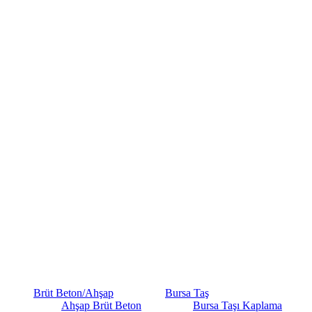
Brüt Beton/Ahşap
Bursa Taş
Ahşap Brüt Beton
Bursa Taşı Kaplama