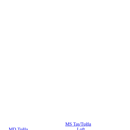
MS Taş/Tuğla
MD Tuğla
Loft