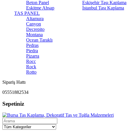
Beton Panel
Eskişehir Taşı Kaplama
Eskitme Ahşap
İstanbul Taşı Kaplama
TAŞ PANEL
Altamura
Canyon
Decrepito
Montana
Ocean Taraklı
Pedras
Piedra
Pizarra
Rocc
Rock
Rotto
Sipariş Hattı
05551882534
Sepetiniz