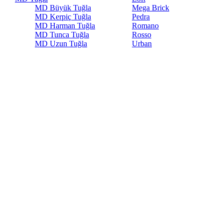
MD Büyük Tuğla
Mega Brick
MD Kerpiç Tuğla
Pedra
MD Harman Tuğla
Romano
MD Tunca Tuğla
Rosso
MD Uzun Tuğla
Urban