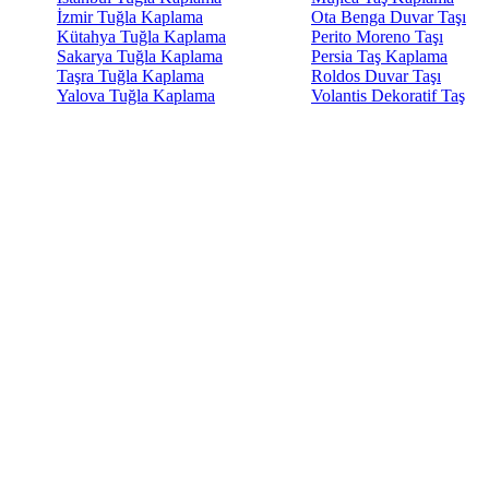
İzmir Tuğla Kaplama
Ota Benga Duvar Taşı
Kütahya Tuğla Kaplama
Perito Moreno Taşı
Sakarya Tuğla Kaplama
Persia Taş Kaplama
Taşra Tuğla Kaplama
Roldos Duvar Taşı
Yalova Tuğla Kaplama
Volantis Dekoratif Taş