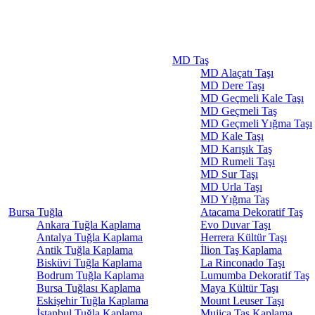
MD Taş
MD Alaçatı Taşı
MD Dere Taşı
MD Geçmeli Kale Taşı
MD Geçmeli Taş
MD Geçmeli Yığma Taşı
MD Kale Taşı
MD Karışık Taş
MD Rumeli Taşı
MD Sur Taşı
MD Urla Taşı
MD Yığma Taş
Bursa Tuğla
Atacama Dekoratif Taş
Ankara Tuğla Kaplama
Evo Duvar Taşı
Antalya Tuğla Kaplama
Herrera Kültür Taşı
Antik Tuğla Kaplama
İlion Taş Kaplama
Bisküvi Tuğla Kaplama
La Rinconado Taşı
Bodrum Tuğla Kaplama
Lumumba Dekoratif Taş
Bursa Tuğlası Kaplama
Maya Kültür Taşı
Eskişehir Tuğla Kaplama
Mount Leuser Taşı
İstanbul Tuğla Kaplama
Mujica Taş Kaplama