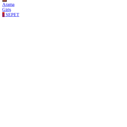
Arama
Giriş
0
SEPET