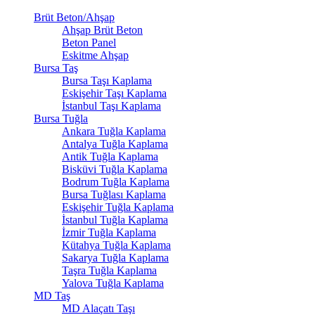
Brüt Beton/Ahşap
Ahşap Brüt Beton
Beton Panel
Eskitme Ahşap
Bursa Taş
Bursa Taşı Kaplama
Eskişehir Taşı Kaplama
İstanbul Taşı Kaplama
Bursa Tuğla
Ankara Tuğla Kaplama
Antalya Tuğla Kaplama
Antik Tuğla Kaplama
Bisküvi Tuğla Kaplama
Bodrum Tuğla Kaplama
Bursa Tuğlası Kaplama
Eskişehir Tuğla Kaplama
İstanbul Tuğla Kaplama
İzmir Tuğla Kaplama
Kütahya Tuğla Kaplama
Sakarya Tuğla Kaplama
Taşra Tuğla Kaplama
Yalova Tuğla Kaplama
MD Taş
MD Alaçatı Taşı