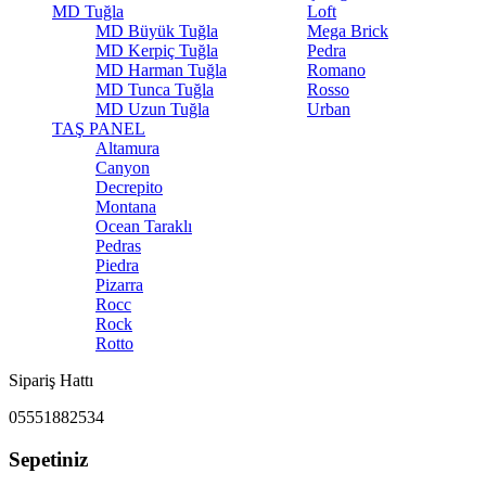
MD Tuğla
Loft
MD Büyük Tuğla
Mega Brick
MD Kerpiç Tuğla
Pedra
MD Harman Tuğla
Romano
MD Tunca Tuğla
Rosso
MD Uzun Tuğla
Urban
TAŞ PANEL
Altamura
Canyon
Decrepito
Montana
Ocean Taraklı
Pedras
Piedra
Pizarra
Rocc
Rock
Rotto
Sipariş Hattı
05551882534
Sepetiniz