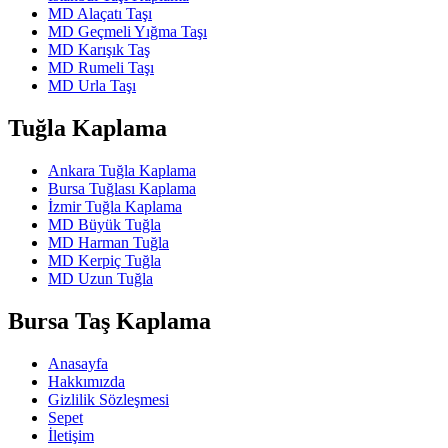
MD Alaçatı Taşı
MD Geçmeli Yığma Taşı
MD Karışık Taş
MD Rumeli Taşı
MD Urla Taşı
Tuğla Kaplama
Ankara Tuğla Kaplama
Bursa Tuğlası Kaplama
İzmir Tuğla Kaplama
MD Büyük Tuğla
MD Harman Tuğla
MD Kerpiç Tuğla
MD Uzun Tuğla
Bursa Taş Kaplama
Anasayfa
Hakkımızda
Gizlilik Sözleşmesi
Sepet
İletişim