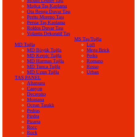
Mount Leuser Taşı
Mujica Taş Kaplama
Ota Benga Duvar Taşı
Perito Moreno Taşı
Persia Taş Kaplama
Roldos Duvar Taşı
Volantis Dekoratif Taş
MS Taş/Tuğla
MD Tuğla
Loft
MD Büyük Tuğla
Mega Brick
MD Kerpiç Tuğla
Pedra
MD Harman Tuğla
Romano
MD Tunca Tuğla
Rosso
MD Uzun Tuğla
Urban
TAŞ PANEL
Altamura
Canyon
Decrepito
Montana
Ocean Taraklı
Pedras
Piedra
Pizarra
Rocc
Rock