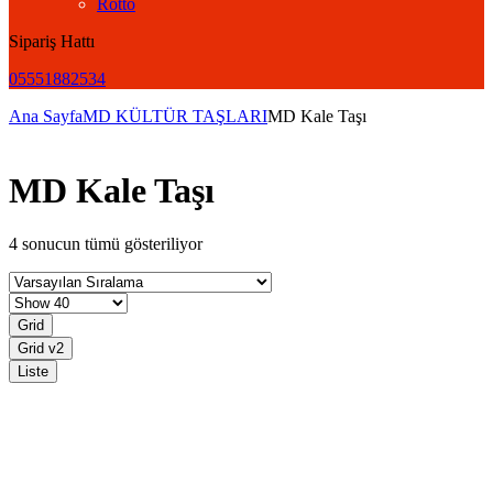
Rotto
Sipariş Hattı
05551882534
Ana Sayfa
MD KÜLTÜR TAŞLARI
MD Kale Taşı
MD Kale Taşı
4 sonucun tümü gösteriliyor
Grid
Grid v2
Liste