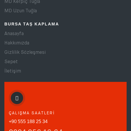
MD Kerpiç Tuğla
MD Uzun Tuğla
BURSA TAŞ KAPLAMA
Anasayfa
Hakkımızda
Gizlilik Sözleşmesi
Sepet
İletişim
ÇALIŞMA SAATLERİ
+90 555 188 25 34