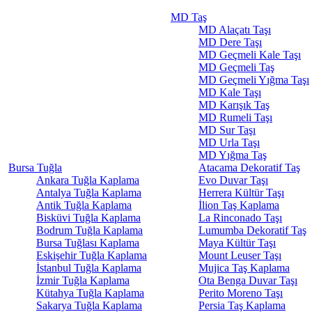
MD Taş
MD Alaçatı Taşı
MD Dere Taşı
MD Geçmeli Kale Taşı
MD Geçmeli Taş
MD Geçmeli Yığma Taşı
MD Kale Taşı
MD Karışık Taş
MD Rumeli Taşı
MD Sur Taşı
MD Urla Taşı
MD Yığma Taş
Bursa Tuğla
Atacama Dekoratif Taş
Ankara Tuğla Kaplama
Evo Duvar Taşı
Antalya Tuğla Kaplama
Herrera Kültür Taşı
Antik Tuğla Kaplama
İlion Taş Kaplama
Bisküvi Tuğla Kaplama
La Rinconado Taşı
Bodrum Tuğla Kaplama
Lumumba Dekoratif Taş
Bursa Tuğlası Kaplama
Maya Kültür Taşı
Eskişehir Tuğla Kaplama
Mount Leuser Taşı
İstanbul Tuğla Kaplama
Mujica Taş Kaplama
İzmir Tuğla Kaplama
Ota Benga Duvar Taşı
Kütahya Tuğla Kaplama
Perito Moreno Taşı
Sakarya Tuğla Kaplama
Persia Taş Kaplama