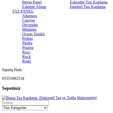
Beton Panel
Eskişehir Taşı Kaplama
Eskitme Ahşap
İstanbul Taşı Kaplama
TAŞ PANEL
Altamura
Canyon
Decrepito
Montana
Ocean Taraklı
Pedras
Piedra
Pizarra
Rocc
Rock
Rotto
Sipariş Hattı
05551882534
Sepetiniz