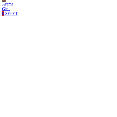
Arama
Giriş
0
SEPET