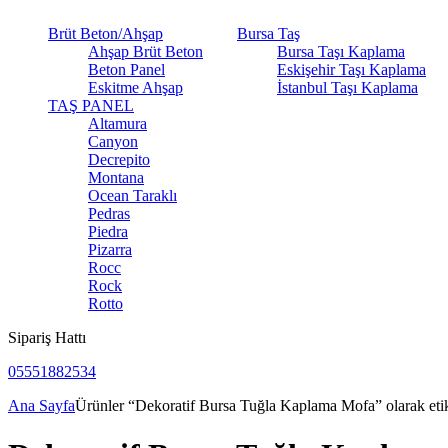
Brüt Beton/Ahşap
Bursa Taş
Ahşap Brüt Beton
Bursa Taşı Kaplama
Beton Panel
Eskişehir Taşı Kaplama
Eskitme Ahşap
İstanbul Taşı Kaplama
TAŞ PANEL
Altamura
Canyon
Decrepito
Montana
Ocean Taraklı
Pedras
Piedra
Pizarra
Rocc
Rock
Rotto
Sipariş Hattı
05551882534
Ana Sayfa
Ürünler “Dekoratif Bursa Tuğla Kaplama Mofa” olarak etik