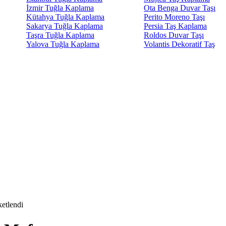
İzmir Tuğla Kaplama
Ota Benga Duvar Taşı
Kütahya Tuğla Kaplama
Perito Moreno Taşı
Sakarya Tuğla Kaplama
Persia Taş Kaplama
Taşra Tuğla Kaplama
Roldos Duvar Taşı
Yalova Tuğla Kaplama
Volantis Dekoratif Taş
etlendi