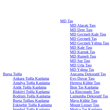
MD Taş
MD Alaçatı Taşı
MD Dere Taşı
MD Geçmeli Kale Taşı
MD Geçmeli Taş
MD Geçmeli Yığma Taşı
MD Kale Taşı
MD Karışık Taş
MD Rumeli Taşı
MD Sur Taşı
MD Urla Taşı
MD Yığma Taş
Bursa Tuğla
Atacama Dekoratif Taş
Ankara Tuğla Kaplama
Evo Duvar Taşı
Antalya Tuğla Kaplama
Herrera Kültür Taşı
Antik Tuğla Kaplama
İlion Taş Kaplama
Bisküvi Tuğla Kaplama
La Rinconado Taşı
Bodrum Tuğla Kaplama
Lumumba Dekoratif Taş
Bursa Tuğlası Kaplama
Maya Kültür Taşı
Eskişehir Tuğla Kaplama
Mount Leuser Taşı
İstanbul Tuğla Kaplama
Mujica Taş Kaplama