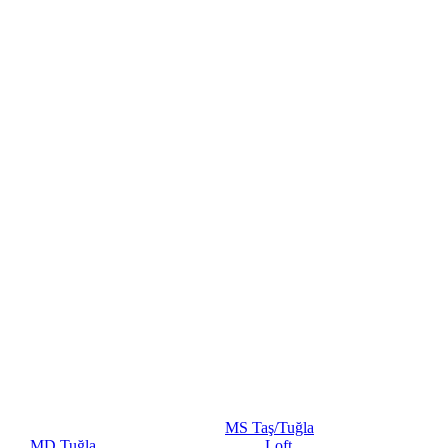
MS Taş/Tuğla
MD Tuğla
Loft