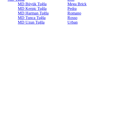
MD Büyük Tuğla
Mega Brick
MD Kerpiç Tuğla
Pedra
MD Harman Tuğla
Romano
MD Tunca Tuğla
Rosso
MD Uzun Tuğla
Urban