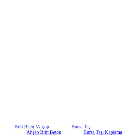
Brüt Beton/Ahşap
Bursa Taş
Ahşap Brüt Beton
Bursa Taşı Kaplama