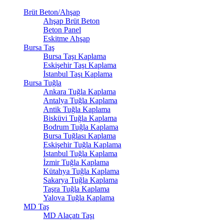
Brüt Beton/Ahşap
Ahşap Brüt Beton
Beton Panel
Eskitme Ahşap
Bursa Taş
Bursa Taşı Kaplama
Eskişehir Taşı Kaplama
İstanbul Taşı Kaplama
Bursa Tuğla
Ankara Tuğla Kaplama
Antalya Tuğla Kaplama
Antik Tuğla Kaplama
Bisküvi Tuğla Kaplama
Bodrum Tuğla Kaplama
Bursa Tuğlası Kaplama
Eskişehir Tuğla Kaplama
İstanbul Tuğla Kaplama
İzmir Tuğla Kaplama
Kütahya Tuğla Kaplama
Sakarya Tuğla Kaplama
Taşra Tuğla Kaplama
Yalova Tuğla Kaplama
MD Taş
MD Alaçatı Taşı