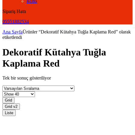
Rotto
Sipariş Hattı
05551882534
Ana Sayfa
Ürünler “Dekoratif Kütahya Tuğla Kaplama Red” olarak
etiketlendi
Dekoratif Kütahya Tuğla
Kaplama Red
Tek bir sonuç gösteriliyor
Grid
Grid v2
Liste