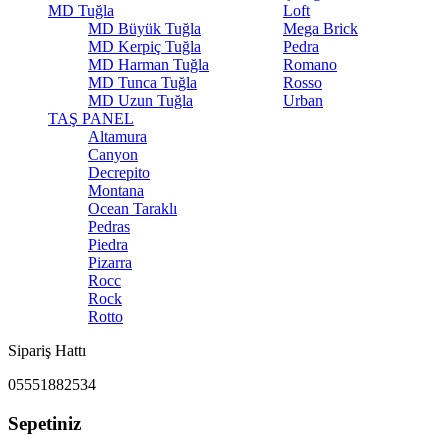
MD Tuğla
Loft
MD Büyük Tuğla
Mega Brick
MD Kerpiç Tuğla
Pedra
MD Harman Tuğla
Romano
MD Tunca Tuğla
Rosso
MD Uzun Tuğla
Urban
TAŞ PANEL
Altamura
Canyon
Decrepito
Montana
Ocean Taraklı
Pedras
Piedra
Pizarra
Rocc
Rock
Rotto
Sipariş Hattı
05551882534
Sepetiniz