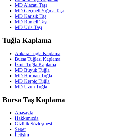
MD Alaçatı Taşı
MD Geçmeli Yığma Taşı
MD Karışık Taş
MD Rumeli Taşı
MD Urla Taşı
Tuğla Kaplama
Ankara Tuğla Kaplama
Bursa Tuğlası Kaplama
İzmir Tuğla Kaplama
MD Büyük Tuğla
MD Harman Tuğla
MD Kerpiç Tuğla
MD Uzun Tuğla
Bursa Taş Kaplama
Anasayfa
Hakkımızda
Gizlilik Sözleşmesi
Sepet
İletişim