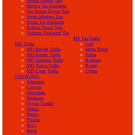
Mount Leuser Taşı
Mujica Taş Kaplama
Ota Benga Duvar Taşı
Perito Moreno Taşı
Persia Taş Kaplama
Roldos Duvar Taşı
Volantis Dekoratif Taş
MS Taş/Tuğla
MD Tuğla
Loft
MD Büyük Tuğla
Mega Brick
MD Kerpiç Tuğla
Pedra
MD Harman Tuğla
Romano
MD Tunca Tuğla
Rosso
MD Uzun Tuğla
Urban
TAŞ PANEL
Altamura
Canyon
Decrepito
Montana
Ocean Taraklı
Pedras
Piedra
Pizarra
Rocc
Rock