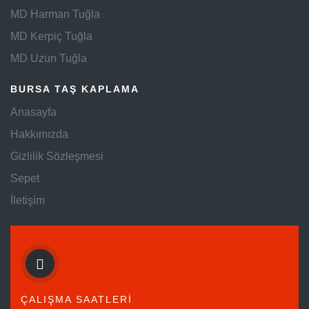
MD Harman Tuğla
MD Kerpiç Tuğla
MD Uzun Tuğla
BURSA TAŞ KAPLAMA
Anasayfa
Hakkımızda
Gizlilik Sözleşmesi
Sepet
İletişim
ÇALIŞMA SAATLERİ