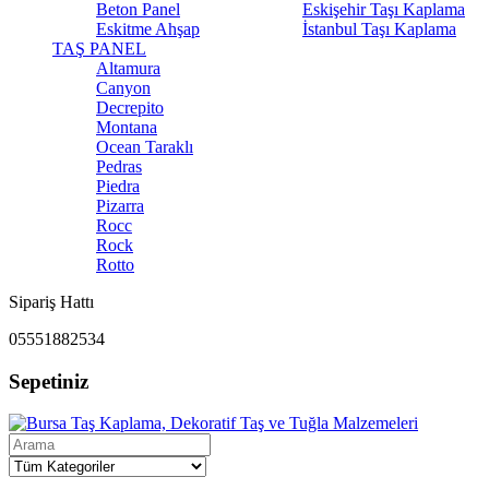
Beton Panel
Eskişehir Taşı Kaplama
Eskitme Ahşap
İstanbul Taşı Kaplama
TAŞ PANEL
Altamura
Canyon
Decrepito
Montana
Ocean Taraklı
Pedras
Piedra
Pizarra
Rocc
Rock
Rotto
Sipariş Hattı
05551882534
Sepetiniz