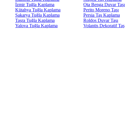
İzmir Tuğla Kaplama
Ota Benga Duvar Taşı
Kütahya Tuğla Kaplama
Perito Moreno Taşı
Sakarya Tuğla Kaplama
Persia Taş Kaplama
Taşra Tuğla Kaplama
Roldos Duvar Taşı
Yalova Tuğla Kaplama
Volantis Dekoratif Taş