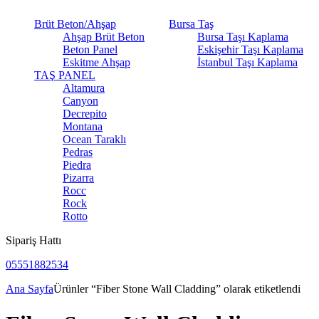
Brüt Beton/Ahşap
Bursa Taş
Ahşap Brüt Beton
Bursa Taşı Kaplama
Beton Panel
Eskişehir Taşı Kaplama
Eskitme Ahşap
İstanbul Taşı Kaplama
TAŞ PANEL
Altamura
Canyon
Decrepito
Montana
Ocean Taraklı
Pedras
Piedra
Pizarra
Rocc
Rock
Rotto
Sipariş Hattı
05551882534
Ana Sayfa
Ürünler “Fiber Stone Wall Cladding” olarak etiketlendi