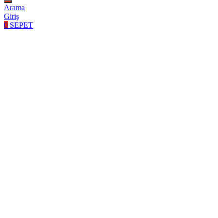
Arama
Giriş
0
SEPET