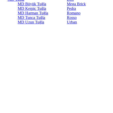
MD Büyük Tuğla
Mega Brick
MD Kerpiç Tuğla
Pedra
MD Harman Tuğla
Romano
MD Tunca Tuğla
Rosso
MD Uzun Tuğla
Urban