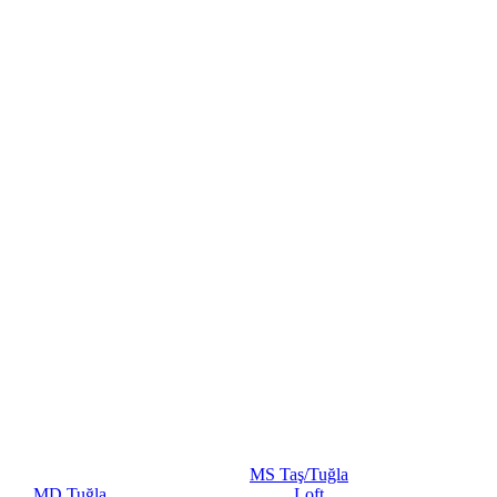
MS Taş/Tuğla
MD Tuğla
Loft