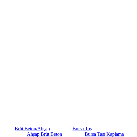
Brüt Beton/Ahşap
Bursa Taş
Ahşap Brüt Beton
Bursa Taşı Kaplama