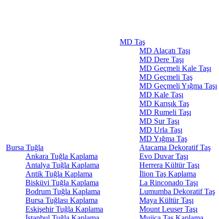
MD Taş
MD Alaçatı Taşı
MD Dere Taşı
MD Geçmeli Kale Taşı
MD Geçmeli Taş
MD Geçmeli Yığma Taşı
MD Kale Taşı
MD Karışık Taş
MD Rumeli Taşı
MD Sur Taşı
MD Urla Taşı
MD Yığma Taş
Bursa Tuğla
Atacama Dekoratif Taş
Ankara Tuğla Kaplama
Evo Duvar Taşı
Antalya Tuğla Kaplama
Herrera Kültür Taşı
Antik Tuğla Kaplama
İlion Taş Kaplama
Bisküvi Tuğla Kaplama
La Rinconado Taşı
Bodrum Tuğla Kaplama
Lumumba Dekoratif Taş
Bursa Tuğlası Kaplama
Maya Kültür Taşı
Eskişehir Tuğla Kaplama
Mount Leuser Taşı
İstanbul Tuğla Kaplama
Mujica Taş Kaplama