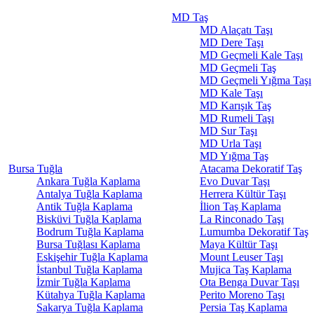
MD Taş
MD Alaçatı Taşı
MD Dere Taşı
MD Geçmeli Kale Taşı
MD Geçmeli Taş
MD Geçmeli Yığma Taşı
MD Kale Taşı
MD Karışık Taş
MD Rumeli Taşı
MD Sur Taşı
MD Urla Taşı
MD Yığma Taş
Bursa Tuğla
Atacama Dekoratif Taş
Ankara Tuğla Kaplama
Evo Duvar Taşı
Antalya Tuğla Kaplama
Herrera Kültür Taşı
Antik Tuğla Kaplama
İlion Taş Kaplama
Bisküvi Tuğla Kaplama
La Rinconado Taşı
Bodrum Tuğla Kaplama
Lumumba Dekoratif Taş
Bursa Tuğlası Kaplama
Maya Kültür Taşı
Eskişehir Tuğla Kaplama
Mount Leuser Taşı
İstanbul Tuğla Kaplama
Mujica Taş Kaplama
İzmir Tuğla Kaplama
Ota Benga Duvar Taşı
Kütahya Tuğla Kaplama
Perito Moreno Taşı
Sakarya Tuğla Kaplama
Persia Taş Kaplama