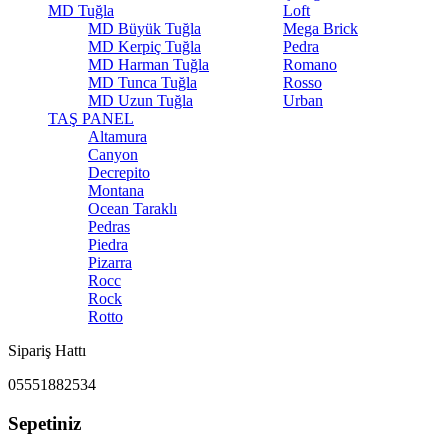
MD Tuğla
Loft
MD Büyük Tuğla
Mega Brick
MD Kerpiç Tuğla
Pedra
MD Harman Tuğla
Romano
MD Tunca Tuğla
Rosso
MD Uzun Tuğla
Urban
TAŞ PANEL
Altamura
Canyon
Decrepito
Montana
Ocean Taraklı
Pedras
Piedra
Pizarra
Rocc
Rock
Rotto
Sipariş Hattı
05551882534
Sepetiniz