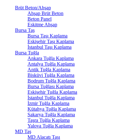
Brüt Beton/Ahşap
Ahşap Brüt Beton
Beton Panel
Eskitme Ahşap
Bursa Taş
Bursa Taşı Kaplama
Eskişehir Taşı Kaplama
İstanbul Taşı Kaplama
Bursa Tuğla
Ankara Tuğla Kaplama
Antalya Tuğla Kaplama
Antik Tuğla Kaplama
Bisküvi Tuğla Kaplama
Bodrum Tuğla Kaplama
Bursa Tuğlası Kaplama
Eskişehir Tuğla Kaplama
İstanbul Tuğla Kaplama
İzmir Tuğla Kaplama
Kütahya Tuğla Kaplama
Sakarya Tuğla Kaplama
Taşra Tuğla Kaplama
Yalova Tuğla Kaplama
MD Taş
MD Alaçatı Taşı