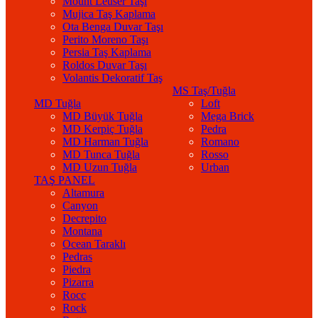
Mount Leuser Taşı
Mujica Taş Kaplama
Ota Benga Duvar Taşı
Perito Moreno Taşı
Persia Taş Kaplama
Roldos Duvar Taşı
Volantis Dekoratif Taş
MS Taş/Tuğla
MD Tuğla
Loft
MD Büyük Tuğla
Mega Brick
MD Kerpiç Tuğla
Pedra
MD Harman Tuğla
Romano
MD Tunca Tuğla
Rosso
MD Uzun Tuğla
Urban
TAŞ PANEL
Altamura
Canyon
Decrepito
Montana
Ocean Taraklı
Pedras
Piedra
Pizarra
Rocc
Rock