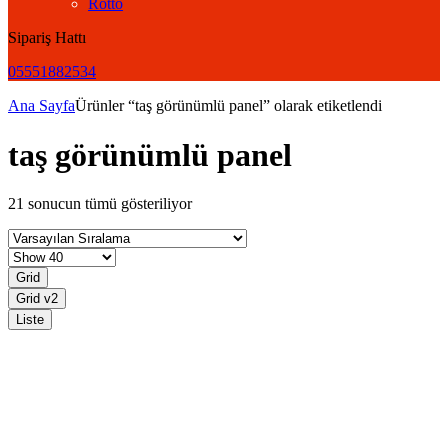
Rotto
Sipariş Hattı
05551882534
Ana Sayfa
Ürünler “taş görünümlü panel” olarak etiketlendi
taş görünümlü panel
21 sonucun tümü gösteriliyor
Grid
Grid v2
Liste