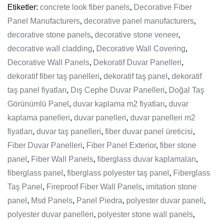
Etiketler:
concrete look fiber panels
,
Decorative Fiber
Panel Manufacturers
,
decorative panel manufacturers
,
decorative stone panels
,
decorative stone veneer
,
decorative wall cladding
,
Decorative Wall Covering
,
Decorative Wall Panels
,
Dekoratif Duvar Panelleri
,
dekoratif fiber taş panelleri
,
dekoratif taş panel
,
dekoratif
taş panel fiyatları
,
Dış Cephe Duvar Panelleri
,
Doğal Taş
Görünümlü Panel
,
duvar kaplama m2 fiyatları
,
duvar
kaplama panelleri
,
duvar panelleri
,
duvar panelleri m2
fiyatları
,
duvar taş panelleri
,
fiber duvar panel üreticisi
,
Fiber Duvar Panelleri
,
Fiber Panel Exterior
,
fiber stone
panel
,
Fiber Wall Panels
,
fiberglass duvar kaplamaları
,
fiberglass panel
,
fiberglass polyester taş panel
,
Fiberglass
Taş Panel
,
Fireproof Fiber Wall Panels
,
imitation stone
panel
,
Msd Panels
,
Panel Piedra
,
polyester duvar paneli
,
polyester duvar panelleri
,
polyester stone wall panels
,