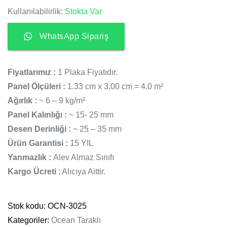
Kullanılabilirlik:
Stokta Var
WhatsApp Sipariş
Fiyatlarımız :
1 Plaka Fiyatıdır.
Panel Ölçüleri :
1.33 cm x 3.00 cm = 4.0 m²
Ağırlık :
~ 6 – 9 kg/m²
Panel Kalınlığı :
~ 15- 25 mm
Desen Derinliği :
~ 25 – 35 mm
Ürün Garantisi :
15 YIL
Yanmazlık :
Alev Almaz Sınıfı
Kargo Ücreti
: Alıcıya Aittir.
Stok kodu:
OCN-3025
Kategoriler:
Ocean Taraklı