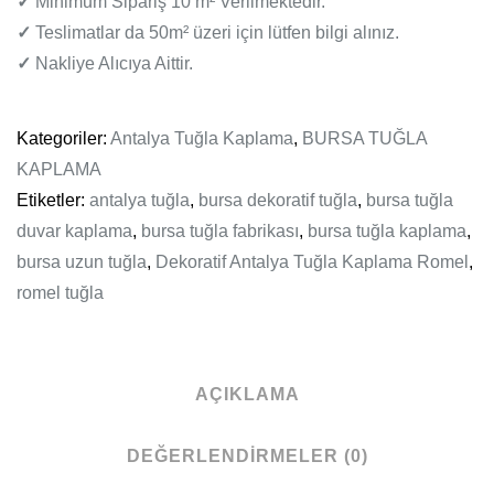
✓
Minimum Sipariş 10 m² Verilmektedir.
✓
Teslimatlar da 50m² üzeri için lütfen bilgi alınız.
✓
Nakliye Alıcıya Aittir.
Kategoriler:
Antalya Tuğla Kaplama
,
BURSA TUĞLA
KAPLAMA
Etiketler:
antalya tuğla
,
bursa dekoratif tuğla
,
bursa tuğla
duvar kaplama
,
bursa tuğla fabrikası
,
bursa tuğla kaplama
,
bursa uzun tuğla
,
Dekoratif Antalya Tuğla Kaplama Romel
,
romel tuğla
AÇIKLAMA
DEĞERLENDIRMELER (0)