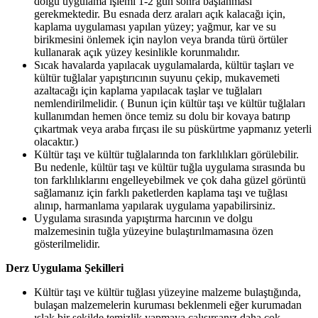
dolgu uygulama işlemi 1-2 gün sonra başlanması
gerekmektedir. Bu esnada derz araları açık kalacağı için,
kaplama uygulaması yapılan yüzey; yağmur, kar ve su
birikmesini önlemek için naylon veya branda türü örtüler
kullanarak açık yüzey kesinlikle korunmalıdır.
Sıcak havalarda yapılacak uygulamalarda, kültür taşları ve
kültür tuğlalar yapıştırıcının suyunu çekip, mukavemeti
azaltacağı için kaplama yapılacak taşlar ve tuğlaları
nemlendirilmelidir. ( Bunun için kültür taşı ve kültür tuğlaları
kullanımdan hemen önce temiz su dolu bir kovaya batırıp
çıkartmak veya araba fırçası ile su püskürtme yapmanız yeterli
olacaktır.)
Kültür taşı ve kültür tuğlalarında ton farklılıkları görülebilir.
Bu nedenle, kültür taşı ve kültür tuğla uygulama sırasında bu
ton farklılıklarını engelleyebilmek ve çok daha güzel görüntü
sağlamanız için farklı paketlerden kaplama taşı ve tuğlası
alınıp, harmanlama yapılarak uygulama yapabilirsiniz.
Uygulama sırasında yapıştırma harcının ve dolgu
malzemesinin tuğla yüzeyine bulaştırılmamasına özen
gösterilmelidir.
Derz Uygulama Şekilleri
Kültür taşı ve kültür tuğlası yüzeyine malzeme bulaştığında,
bulaşan malzemelerin kuruması beklenmeli eğer kurumadan
ıslak bir şekilde temizlik yapmaya çalışırsanız daha çok