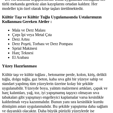
türlü mekanda gereksiz alan kayıplarını ortadan kaldırır. Her
modeller için özel olarak köşe taşları üretilmektedir.
Kültür Taşı ve Kültür Tuğla Uygulamasında Ustalarımızın
Kullanması Gereken Aletler :
Mala ve Derz Malası
Çırpı İpi veya Metal Çıta
Derz Artısı
Derz Poşeti, Torbası ve Derz Pompası
Sprial Makinesi
Harç Teknesi
El Arabası
Yüzey Hazırlanması
Kültür taşı ve kültür tuğlası , betonarme perde, kolon, kiriş, delikli
tuğla, dolgu tuğla, gaz beton, kaba sıva gibi bir yüzeye sahip ve
standart yapılmış tüm yüzeylerin üzerine kolay bir şekilde
uygulanabilir. Yüzeyde boya, yalıtım malzemesi artıkları, çapak ve
harç kalıntıları, yağ, toz, iyi yapışmamış taşıyıcı olmayan sıva
tabakaları gibi yapışmayı engelleyici kaplamalar varsa kesinlikle
kaldırılmalı veya kazınmalıdır. Bunun yanı sıra kesinlikle kumlu
dönüşüm astarı uygulanmalıdır. Bu şekilde yapıştırma daha sağlam
ve dayanıklı olacaktır. Daha büyük pürüzlü yüzeylerde ise