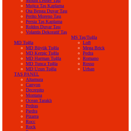
Mount Leuser Taşı
Mujica Taş Kaplama
Ota Benga Duvar Taşı
Perito Moreno Taşı
Persia Taş Kaplama
Roldos Duvar Taşı
Volantis Dekoratif Taş
MS Taş/Tuğla
MD Tuğla
Loft
MD Büyük Tuğla
Mega Brick
MD Kerpiç Tuğla
Pedra
MD Harman Tuğla
Romano
MD Tunca Tuğla
Rosso
MD Uzun Tuğla
Urban
TAŞ PANEL
Altamura
Canyon
Decrepito
Montana
Ocean Taraklı
Pedras
Piedra
Pizarra
Rocc
Rock