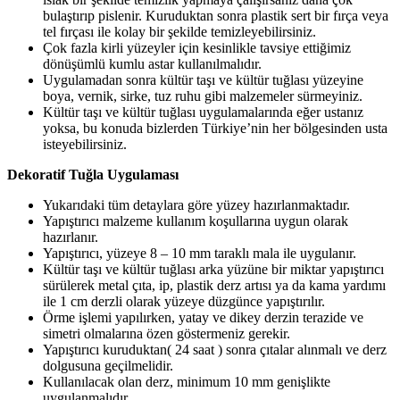
bulaştırıp pislenir. Kuruduktan sonra plastik sert bir fırça veya
tel fırçası ile kolay bir şekilde temizleyebilirsiniz.
Çok fazla kirli yüzeyler için kesinlikle tavsiye ettiğimiz
dönüşümlü kumlu astar kullanılmalıdır.
Uygulamadan sonra kültür taşı ve kültür tuğlası yüzeyine
boya, vernik, sirke, tuz ruhu gibi malzemeler sürmeyiniz.
Kültür taşı ve kültür tuğlası uygulamalarında eğer ustanız
yoksa, bu konuda bizlerden Türkiye’nin her bölgesinden usta
isteyebilirsiniz.
Dekoratif Tuğla Uygulaması
Yukarıdaki tüm detaylara göre yüzey hazırlanmaktadır.
Yapıştırıcı malzeme kullanım koşullarına uygun olarak
hazırlanır.
Yapıştırıcı, yüzeye 8 – 10 mm taraklı mala ile uygulanır.
Kültür taşı ve kültür tuğlası arka yüzüne bir miktar yapıştırıcı
sürülerek metal çıta, ip, plastik derz artısı ya da kama yardımı
ile 1 cm derzli olarak yüzeye düzgünce yapıştırılır.
Örme işlemi yapılırken, yatay ve dikey derzin terazide ve
simetri olmalarına özen göstermeniz gerekir.
Yapıştırıcı kuruduktan( 24 saat ) sonra çıtalar alınmalı ve derz
dolgusuna geçilmelidir.
Kullanılacak olan derz, minimum 10 mm genişlikte
uygulanmalıdır.