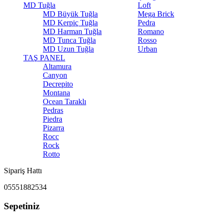
MD Tuğla
Loft
MD Büyük Tuğla
Mega Brick
MD Kerpiç Tuğla
Pedra
MD Harman Tuğla
Romano
MD Tunca Tuğla
Rosso
MD Uzun Tuğla
Urban
TAŞ PANEL
Altamura
Canyon
Decrepito
Montana
Ocean Taraklı
Pedras
Piedra
Pizarra
Rocc
Rock
Rotto
Sipariş Hattı
05551882534
Sepetiniz