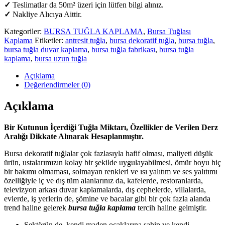
✓
Teslimatlar da 50m² üzeri için lütfen bilgi alınız.
✓
Nakliye Alıcıya Aittir.
Kategoriler:
BURSA TUĞLA KAPLAMA
,
Bursa Tuğlası
Kaplama
Etiketler:
antresit tuğla
,
bursa dekoratif tuğla
,
bursa tuğla
,
bursa tuğla duvar kaplama
,
bursa tuğla fabrikası
,
bursa tuğla
kaplama
,
bursa uzun tuğla
Açıklama
Değerlendirmeler (0)
Açıklama
Bir Kutunun İçerdiği Tuğla Miktarı, Özellikler de Verilen Derz
Aralığı Dikkate Alınarak Hesaplanmıştır.
Bursa dekoratif tuğlalar çok fazlasıyla hafif olması, maliyeti düşük
ürün, ustalarımızın kolay bir şekilde uygulayabilmesi, ömür boyu hiç
bir bakımı olmaması, solmayan renkleri ve ısı yalıtım ve ses yalıtımı
özelliğiyle iç ve dış tüm alanlarınız da, kafelerde, restoranlarda,
televizyon arkası duvar kaplamalarda, dış cephelerde, villalarda,
evlerde, iş yerlerin de, şömine ve bacalar gibi bir çok fazla alanda
trend haline gelerek
bursa tuğla kaplama
tercih haline gelmiştir.
Sektörün de, kendi maden ocaklarına sahip ve kendi