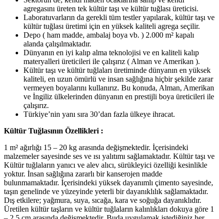
agregasını üreten tek kültür taşı ve kültür tuğlası üreticisi.
Laboratuvarların da gerekli tüm testler yapılarak, kültür taşı ve
kültür tuğlası üretimi için en yüksek kaliteli agrega seçilir.
Depo ( ham madde, ambalaj boya vb. ) 2.000 m² kapalı
alanda çalışılmaktadır.
Dünyanın en iyi kalıp alma teknolojisi ve en kaliteli kalıp
materyalleri üreticileri ile çalışırız ( Alman ve Amerikan ).
Kültür taşı ve kültür tuğlaları üretiminde dünyanın en yüksek
kaliteli, en uzun ömürlü ve insan sağlığına hiçbir şekilde zarar
vermeyen boyalarını kullanırız. Bu konuda, Alman, Amerikan
ve İngiliz ülkelerinden dünyanın en prestijli boya üreticileri ile
çalışırız.
Türkiye’nin yanı sıra 30’dan fazla ülkeye ihracat.
Kültür Tuğlasının Özellikleri :
1 m² ağırlığı 15 – 20 kg arasında değişmektedir. İçerisindeki
malzemeler sayesinde ses ve ısı yalıtımı sağlamaktadır. Kültür taşı ve
Kültür tuğlaların yanıcı ve alev alıcı, sürükleyici özelliği kesinlikle
yoktur. İnsan sağlığına zararlı bir kanserojen madde
bulunmamaktadır. İçerisindeki yüksek dayanımlı çimento sayesinde,
taşın genelinde ve yüzeyinde yeterli bir dayanıklılık sağlamaktadır.
Dış etkilere; yağmura, suya, sıcağa, kara ve soğuğa dayanıklıdır.
Üretilen kültür taşların ve kültür tuğlaların kalınlıkları dokuya göre 1
– 2.5 cm arasında değişmektedir. Buda uygulamak istediğiniz her