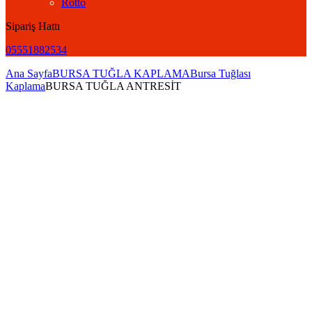
Rotto
Sipariş Hattı
05551882534
Ana Sayfa
BURSA TUĞLA KAPLAMA
Bursa Tuğlası
Kaplama
BURSA TUĞLA ANTRESİT