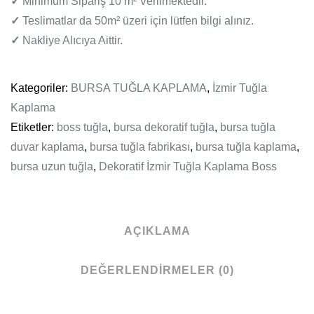
✓
Minimum Sipariş 10 m² Verilmektedir.
✓
Teslimatlar da 50m² üzeri için lütfen bilgi alınız.
✓
Nakliye Alıcıya Aittir.
Kategoriler:
BURSA TUĞLA KAPLAMA
,
İzmir Tuğla
Kaplama
Etiketler:
boss tuğla
,
bursa dekoratif tuğla
,
bursa tuğla
duvar kaplama
,
bursa tuğla fabrikası
,
bursa tuğla kaplama
,
bursa uzun tuğla
,
Dekoratif İzmir Tuğla Kaplama Boss
AÇIKLAMA
DEĞERLENDIRMELER (0)