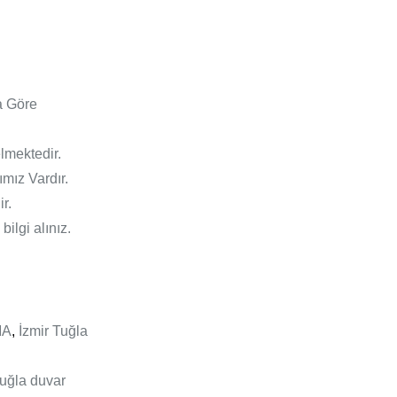
a Göre
lmektedir.
mız Vardır.
r.
bilgi alınız.
MA
,
İzmir Tuğla
tuğla duvar