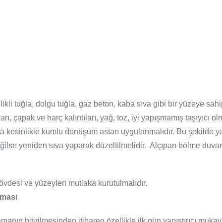
delikli tuğla, dolgu tuğla, gaz beton, kaba sıva gibi bir yüzeye sa
rı, çapak ve harç kalıntıları, yağ, toz, iyi yapışmamış taşıyıcı 
sıra kesinlikle kumlu dönüşüm astarı uygulanmalıdır. Bu şekilde 
se yeniden sıva yaparak düzeltilmelidir. Alçıpan bölme duvarlar
vdesi ve yüzeyleri mutlaka kurutulmalıdır.
nması
lamanın bitirilmesinden itibaren özellikle ilk gün yapıştırıcı mu