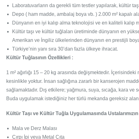
Laboratuvarların da gerekli tüm testler yapılarak, kültür taşı
Depo ( ham madde, ambalaj boya vb. ) 2.000 m² kapalı ala
Dünyanın en iyi kalıp alma teknolojisi ve en kaliteli kalıp ma
Kültür taşı ve kültür tuğlaları üretiminde dünyanın en yüks
Amerikan ve İngiliz ülkelerinden dünyanın en prestijli boya ür
Türkiye’nin yanı sıra 30’dan fazla ülkeye ihracat.
Kültür Tuğlasının Özellikleri :
1 m² ağırlığı 15 – 20 kg arasında değişmektedir. İçerisindeki m
kesinlikle yoktur. İnsan sağlığına zararlı bir kanserojen mad
sağlamaktadır. Dış etkilere; yağmura, suya, sıcağa, kara ve so
Buda uygulamak istediğiniz her türlü mekanda gereksiz alan kay
Kültür Taşı ve Kültür Tuğla Uygulamasında Ustalarımızın
Mala ve Derz Malası
Çırpı İpi veya Metal Çıta