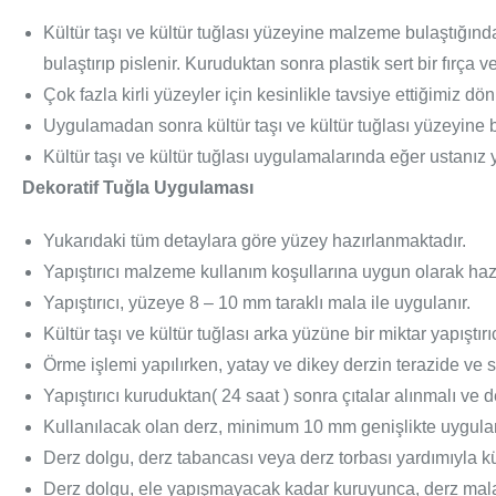
Kültür taşı ve kültür tuğlası yüzeyine malzeme bulaştığı
bulaştırıp pislenir. Kuruduktan sonra plastik sert bir fırça ve
Çok fazla kirli yüzeyler için kesinlikle tavsiye ettiğimiz d
Uygulamadan sonra kültür taşı ve kültür tuğlası yüzeyine b
Kültür taşı ve kültür tuğlası uygulamalarında eğer ustanız
Dekoratif Tuğla Uygulaması
Yukarıdaki tüm detaylara göre yüzey hazırlanmaktadır.
Yapıştırıcı malzeme kullanım koşullarına uygun olarak hazı
Yapıştırıcı, yüzeye 8 – 10 mm taraklı mala ile uygulanır.
Kültür taşı ve kültür tuğlası arka yüzüne bir miktar yapıştır
Örme işlemi yapılırken, yatay ve dikey derzin terazide ve 
Yapıştırıcı kuruduktan( 24 saat ) sonra çıtalar alınmalı ve 
Kullanılacak olan derz, minimum 10 mm genişlikte uygulan
Derz dolgu, derz tabancası veya derz torbası yardımıyla kül
Derz dolgu, ele yapışmayacak kadar kuruyunca, derz malası 