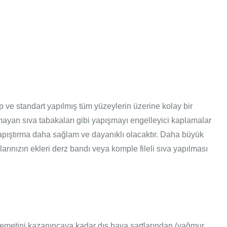
hip ve standart yapılmış tüm yüzeylerin üzerine kolay bir
olmayan sıva tabakaları gibi yapışmayı engelleyici kaplamalar
yapıştırma daha sağlam ve dayanıklı olacaktır. Daha büyük
ınızın ekleri derz bandı veya komple fileli sıva yapılması
kavemetini kazanıncaya kadar dış hava şartlarından (yağmur