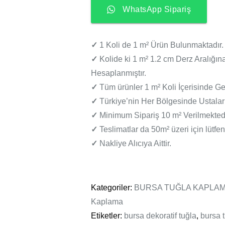
WhatsApp Sipariş
✓
1 Koli de 1 m² Ürün Bulunmaktadır.
✓
Kolide ki 1 m² 1.2 cm Derz Aralığın
Hesaplanmıştır.
✓
Tüm ürünler 1 m² Koli İçerisinde Ge
✓
Türkiye’nin Her Bölgesinde Ustaları
✓
Minimum Sipariş 10 m² Verilmektedi
✓
Teslimatlar da 50m² üzeri için lütfen 
✓
Nakliye Alıcıya Aittir.
Kategoriler:
BURSA TUĞLA KAPLA
Kaplama
Etiketler:
bursa dekoratif tuğla
,
bursa 