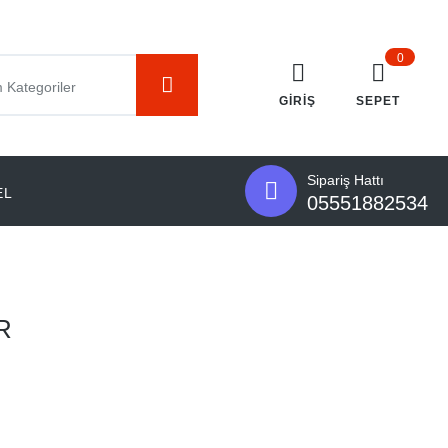
0
GIRIŞ
SEPET
Sipariş Hattı
EL
05551882534
R