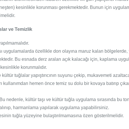
neşten) kesinlikle korunması gerekmektedir. Bunun için uygulaman
melidir.
lar ve Temizlik
 yapılmamalıdır.
lası uygulamalarda özellikle don olayına maruz kalan bölgelerde
edir. Bu esnada derz araları açık kalacağı için, kaplama uygu
kesinlikle korunmalıdır.
 kültür tuğlalar yapıştırıcının suyunu çekip, mukavemeti azaltaca
aları kullanımdan hemen önce temiz su dolu bir kovaya batırıp çık
lir. Bu nedenle, kültür taşı ve kültür tuğla uygulama sırasında bu 
 alınıp, harmanlama yapılarak uygulama yapabilirsiniz.
inin tuğla yüzeyine bulaştırılmamasına özen gösterilmelidir.