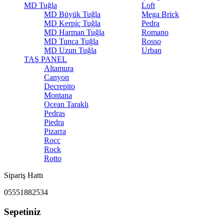
MD Tuğla
Loft
MD Büyük Tuğla
Mega Brick
MD Kerpiç Tuğla
Pedra
MD Harman Tuğla
Romano
MD Tunca Tuğla
Rosso
MD Uzun Tuğla
Urban
TAŞ PANEL
Altamura
Canyon
Decrepito
Montana
Ocean Taraklı
Pedras
Piedra
Pizarra
Rocc
Rock
Rotto
Sipariş Hattı
05551882534
Sepetiniz