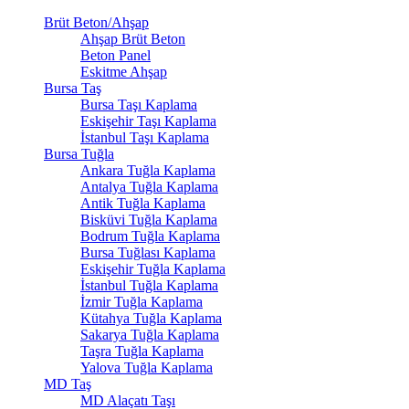
Brüt Beton/Ahşap
Ahşap Brüt Beton
Beton Panel
Eskitme Ahşap
Bursa Taş
Bursa Taşı Kaplama
Eskişehir Taşı Kaplama
İstanbul Taşı Kaplama
Bursa Tuğla
Ankara Tuğla Kaplama
Antalya Tuğla Kaplama
Antik Tuğla Kaplama
Bisküvi Tuğla Kaplama
Bodrum Tuğla Kaplama
Bursa Tuğlası Kaplama
Eskişehir Tuğla Kaplama
İstanbul Tuğla Kaplama
İzmir Tuğla Kaplama
Kütahya Tuğla Kaplama
Sakarya Tuğla Kaplama
Taşra Tuğla Kaplama
Yalova Tuğla Kaplama
MD Taş
MD Alaçatı Taşı