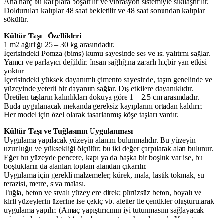
Ana harç bu kalıplara boşaltılır ve vibrasyon sistemiyle sıkılaştırılır.
Doldurulan kalıplar 48 saat bekletilir ve 48 saat sonundan kalıplar
sökülür.
Kültür Taşı Özellikleri
1 m2 ağırlığı 25 – 30 kg arasındadır.
İçerisindeki Pomza (bims) kumu sayesinde ses ve ısı yalıtımı sağlar.
Yanıcı ve parlayıcı değildir. İnsan sağlığına zararlı hiçbir yan etkisi
yoktur.
İçerisindeki yüksek dayanımlı çimento sayesinde, taşın genelinde ve
yüzeyinde yeterli bir dayanım sağlar. Dış etkilere dayanıklıdır.
Üretilen taşların kalınlıkları dokuya göre 1 – 2.5 cm arasındadır.
Buda uygulanacak mekanda gereksiz kayıplarını ortadan kaldırır.
Her model için özel olarak tasarlanmış köşe taşları vardır.
Kültür Taşı ve Tuğlasının Uygulanması
Uygulama yapılacak yüzeyin alanını bulunmalıdır. Bu yüzeyin
uzunluğu ve yüksekliği ölçülür; bu iki değer çarpılarak alan bulunur.
Eğer bu yüzeyde pencere, kapı ya da başka bir boşluk var ise, bu
boşlukların da alanları toplam alandan çıkarılır.
Uygulama için gerekli malzemeler; kürek, mala, lastik tokmak, su
terazisi, metre, sıva malası.
Tuğla, beton ve sıvalı yüzeylere direk; pürüzsüz beton, boyalı ve
kirli yüzeylerin üzerine ise çekiç vb. aletler ile çentikler oluşturularak
uygulama yapılır. (Amaç yapıştırıcının iyi tutunmasını sağlayacak