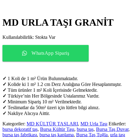
MD URLA TAŞI GRANİT
Kullanılabilirlik:
Stokta Var
WhatsApp Sipariş
✓
1 Koli de 1 m² Ürün Bulunmaktadır.
✓
Kolide ki 1 m² 1.2 cm Derz Aralığına Göre Hesaplanmıştır.
✓
Tüm ürünler 1 m² Koli İçerisinde Gelmektedir.
✓
Türkiye’nin Her Bölgesinde Ustalarımız Vardır.
✓
Minimum Sipariş 10 m² Verilmektedir.
✓
Teslimatlar da 50m² üzeri için lütfen bilgi alınız.
✓
Nakliye Alıcıya Aittir.
Kategoriler:
MD KÜLTÜR TAŞLARI
,
MD Urla Taşı
Etiketler:
bursa dekoratif taş
,
Bursa Kültür Taşı
,
bursa taş
,
Bursa Taş Duvar
,
bursa taş fabrikası
,
bursa taş kaplama
,
Bursa Taş Tuğla
,
urla taşı