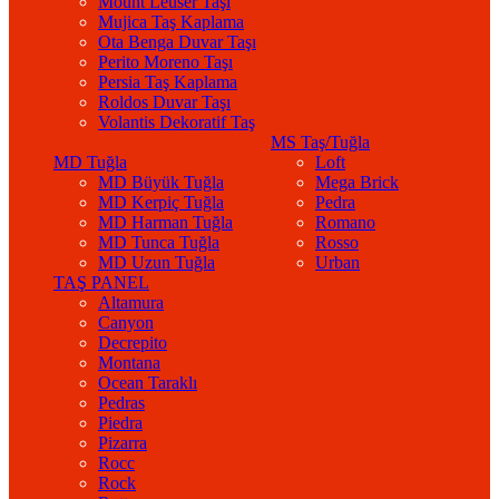
Mount Leuser Taşı
Mujica Taş Kaplama
Ota Benga Duvar Taşı
Perito Moreno Taşı
Persia Taş Kaplama
Roldos Duvar Taşı
Volantis Dekoratif Taş
MS Taş/Tuğla
MD Tuğla
Loft
MD Büyük Tuğla
Mega Brick
MD Kerpiç Tuğla
Pedra
MD Harman Tuğla
Romano
MD Tunca Tuğla
Rosso
MD Uzun Tuğla
Urban
TAŞ PANEL
Altamura
Canyon
Decrepito
Montana
Ocean Taraklı
Pedras
Piedra
Pizarra
Rocc
Rock