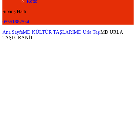
Rotto
Sipariş Hattı
05551882534
Ana Sayfa
MD KÜLTÜR TAŞLARI
MD Urla Taşı
MD URLA
TAŞI GRANİT