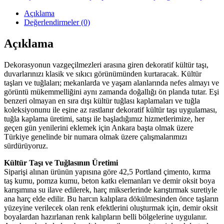
Açıklama
Değerlendirmeler (0)
Açıklama
Dekorasyonun vazgeçilmezleri arasına giren dekoratif kültür taşı,
duvarlarınızı klasik ve sıkıcı görünümünden kurtaracak. Kültür
taşları ve tuğlaları; mekanlarda ve yaşam alanlarında nefes almayı ve
görüntü mükemmelliğini aynı zamanda doğallığı ön planda tutar. Eşi
benzeri olmayan en sıra dışı kültür tuğlası kaplamaları ve tuğla
koleksiyonunu ile eşine az rastlanır dekoratif kültür taşı uygulaması,
tuğla kaplama üretimi, satışı ile başladığımız hizmetlerimize, her
geçen gün yenilerini eklemek için Ankara başta olmak üzere
Türkiye genelinde bir numara olmak üzere çalışmalarımızı
sürdürüyoruz.
Kültür Taşı ve Tuğlasının Üretimi
Siparişi alınan ürünün yapısına göre 42,5 Portland çimento, kırma
taş kumu, pomza kumu, beton katkı elemanları ve demir oksit boya
karışımına su ilave edilerek, harç mikserlerinde karıştırmak suretiyle
ana harç elde edilir. Bu harcın kalıplara dökülmesinden önce taşların
yüzeyine verilecek olan renk efektlerini oluşturmak için, demir oksit
boyalardan hazırlanan renk kalıpların belli bölgelerine uygulanır.