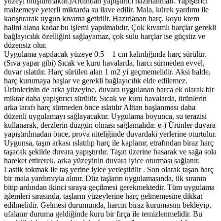
yüzeyi oluşturmaktır.)Ardından yapıştırıcı hazırlanmalı. Yapıştırıcı
malzemeye yeterli miktarda su ilave edilir. Mala, kürek yardımı ile
karıştırarak uygun kıvama getirilir. Hazırlanan harç, koyu krem
halini alana kadar bu işlemi yapılmalıdır. Çok kıvamlı harçlar gerekli
bağlayıcılık özelliğini sağlayamaz, çok sulu harçlar ise güçsüz ve
düzensiz olur.
Uygulama yapılacak yüzeye 0.5 – 1 cm kalınlığında harç sürülür.
(Sıva yapar gibi) Sıcak ve kuru havalarda, harcı sürmeden evvel,
duvar ıslatılır. Harç sürülen alan 1 m2 yi geçmemelidir. Aksi halde,
harç kurumaya başlar ve gerekli bağlayıcılık elde edilemez.
Ürünlerinin de arka yüzeyine, duvara uygulanan harca ek olarak bir
miktar daha yapıştırıcı sürülür. Sıcak ve kuru havalarda, ürünlerin
arka tarafı harç sürmeden önce ıslatılır Alttan başlanması daha
düzenli uygulamayı sağlayacaktır. Uygulama boyunca, su terazisi
kullanarak, derzlerin düzgün olması sağlamalıdır. e-) Ürünler duvara
yapıştırılmadan önce, prova niteliğinde duvardaki yerlerine oturtulur.
Uygunsa, taşın arkası ıslatılıp harç ile kaplanır, etrafından biraz harç
taşacak şekilde duvara yapıştırılır. Taşın üzerine basarak ve sağa sola
hareket ettirerek, arka yüzeyinin duvara iyice oturması sağlanır.
Lastik tokmak ile taş yerine iyice yerleştirilir . Son olarak taşan harç
bir mala yardımıyla alınır. Düz taşların uygulamasında, ilk sıranın
bitip ardından ikinci sıraya geçilmesi gerekmektedir. Tüm uygulama
işlemleri sırasında, taşların yüzeylerine harç gelmemesine dikkat
edilmelidir. Gelmesi durumunda, harcın biraz kurumasını bekleyip,
ufalanır duruma geldiğinde kuru bir fırça ile temizlenmelidir. Bu